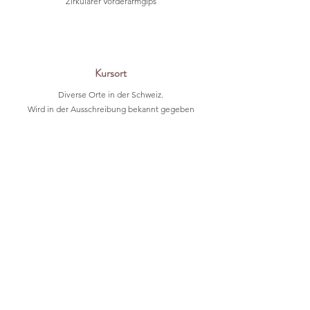
Zirkulärer Vorderarmgips
Kursort
Diverse Orte in der Schweiz.
Wird in der Ausschreibung bekannt gegeben
Weitere Kursdaten folgen laufend...