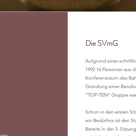
Die SVmG
Aufgrund einer schriftl
1992 16 Personen aus 
Konferenzraum des Bah
Gründung einer Berufsv
“TOP-TEN” Gruppe war
Schon in den ersten Sit
ein Bedürfnis ist den S
Bereits in der 3. Sitzu
oren