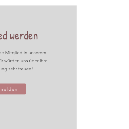
ed werden
ne Mitglied in unserem
r würden uns über Ihre
ung sehr freuen!
melden