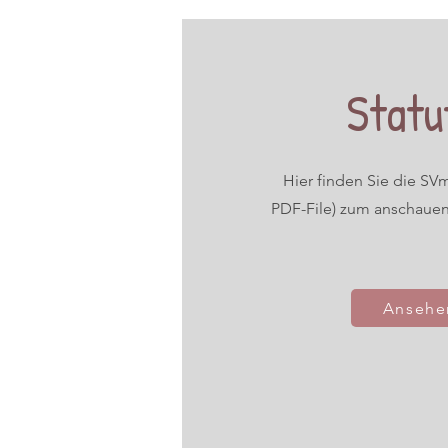
Statu
Hier finden Sie die SVm
PDF-File) zum anschaue
Ansehe