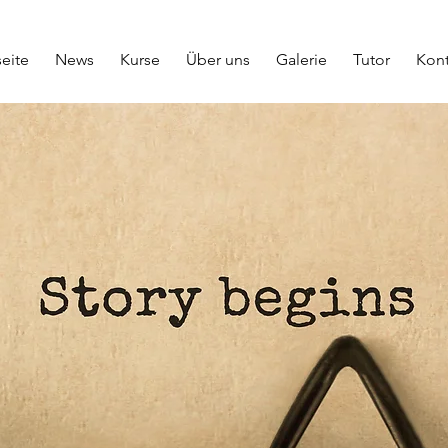
seite
News
Kurse
Über uns
Galerie
Tutor
Kont