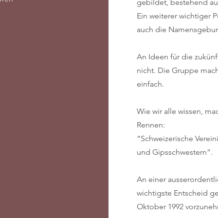
gebildet, bestehend au
Ein weiterer wichtiger 
auch die Namensgebu
An Ideen für die zukün
nicht. Die Gruppe mach
einfach.
Wie wir alle wissen, m
Rennen:
“Schweizerische Verein
und Gipsschwestern”.
An einer ausserordentl
wichtigste Entscheid ge
Oktober 1992 vorzune