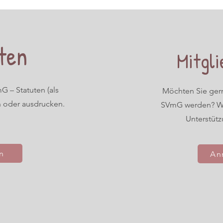
ten
Mitgli
G – Statuten (als
Möchten Sie ger
n oder ausdrucken.
SVmG werden? Wi
Unterstütz
n
An